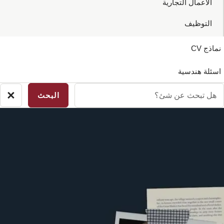
الاعمال التجارية
التوظيف
نماذج CV
اسئلة هندسية
ل
×
لاق
بحث
بحث
ن
ئ؟