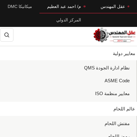
Skip
Skip
عقل المهندس
م/ احمد عبد العظيم
ميكانيكا DMC
to
to
المركز الدولي
primary
main
navigation
content
حث
معايير دولية
نظام ادارة الجودة QMS
ASME Code
معايير منظمة ISO
عالم اللحام
مفتش اللحام
رموز اللحام