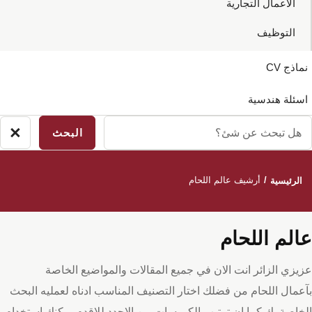
الاعمال التجارية
التوظيف
نماذج CV
اسئلة هندسية
ل
×
لاق
بحث
بحث
ن
/
أرشيف عالم اللحام
الرئيسية
ئ؟
عالم اللحام
عزيزي الزائر انت الان في جميع المقالات والمواضيع الخاصة
بآعمال اللحام من فضلك اختار التصنيف المناسب ادناه لعمليه البحث
الخاصة بك كما ان ترتيب الكورسات من الاجدد للاقدم يمكنك استخدام