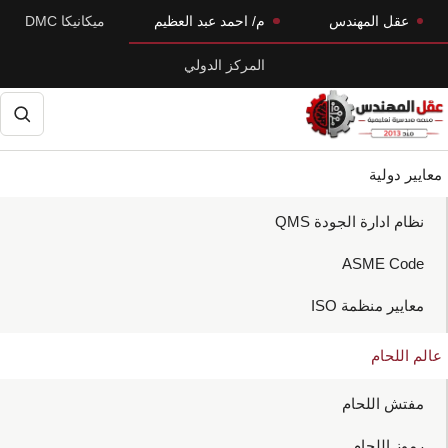
Skip
Skip
عقل المهندس
م/ احمد عبد العظيم
ميكانيكا DMC
to
to
المركز الدولي
primary
main
navigation
content
حث
معايير دولية
نظام ادارة الجودة QMS
ASME Code
معايير منظمة ISO
عالم اللحام
مفتش اللحام
رموز اللحام