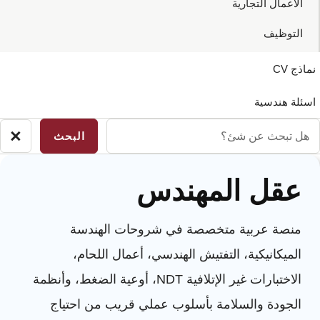
الاعمال التجارية
التوظيف
نماذج CV
اسئلة هندسية
ل
×
لاق
بحث
بحث
ن
عقل المهندس
ئ؟
منصة عربية متخصصة في شروحات الهندسة
الميكانيكية، التفتيش الهندسي، أعمال اللحام،
الاختبارات غير الإتلافية NDT، أوعية الضغط، وأنظمة
الجودة والسلامة بأسلوب عملي قريب من احتياج