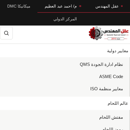
Skip
Skip
عقل المهندس
م/ احمد عبد العظيم
ميكانيكا DMC
to
to
المركز الدولي
primary
main
navigation
content
حث
معايير دولية
نظام ادارة الجودة QMS
ASME Code
معايير منظمة ISO
عالم اللحام
مفتش اللحام
رموز اللحام