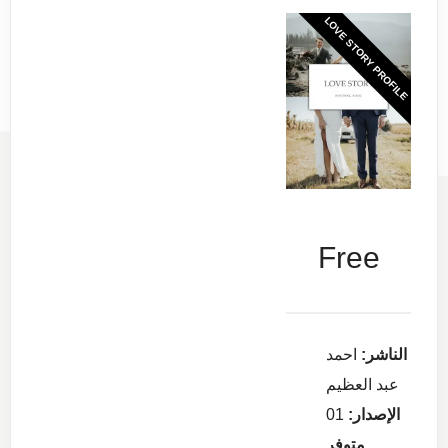
LOVE STORY PROFILE
Free
الناشر:
احمد
عبد العظيم
الإصدار:
01
متوفر