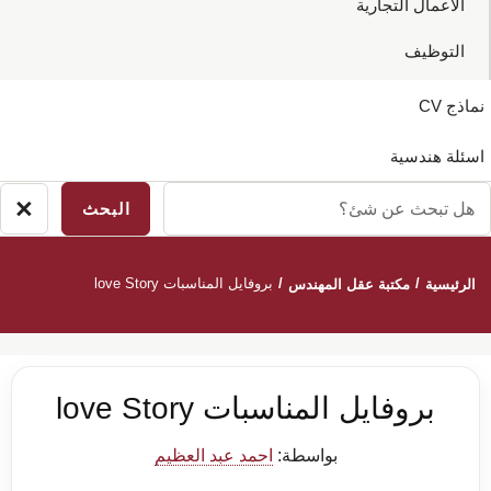
الاعمال التجارية
التوظيف
نماذج CV
اسئلة هندسية
ل
×
لاق
بحث
بحث
ن
/
/
بروفايل المناسبات love Story
الرئيسية
مكتبة عقل المهندس
ئ؟
بروفايل المناسبات love Story
بواسطة:
احمد عبد العظيم