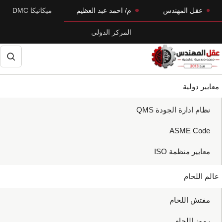
Skip
Skip
عقل المهندس
م/ احمد عبد العظيم
ميكانيكا DMC
to
to
المركز الدولي
primary
main
navigation
content
حث
معايير دولية
نظام ادارة الجودة QMS
ASME Code
معايير منظمة ISO
عالم اللحام
مفتش اللحام
رموز اللحام