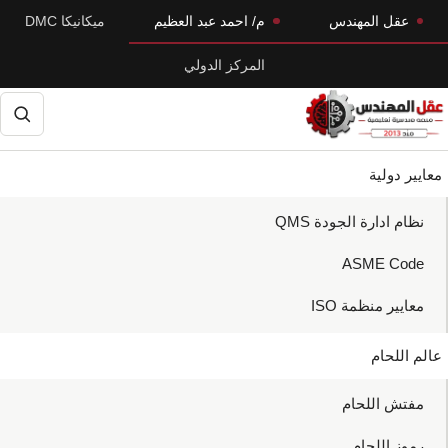
Skip
Skip
عقل المهندس
م/ احمد عبد العظيم
ميكانيكا DMC
to
to
المركز الدولي
primary
main
navigation
content
حث
معايير دولية
نظام ادارة الجودة QMS
ASME Code
معايير منظمة ISO
عالم اللحام
مفتش اللحام
رموز اللحام