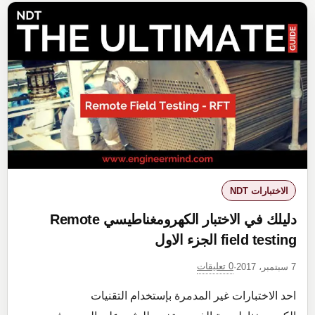
بين
الاشعاع
المؤين
والغير
مؤين
ومفهوم
التأين
Ionization
الاختبارات NDT
دليلك في الاختبار الكهرومغناطيسي Remote
field testing الجزء الاول
0 تعليقات
7 سبتمبر، 2017
·
احد الاختبارات غير المدمرة بإستخدام التقنيات