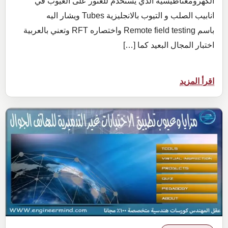
الكهرومغناطيسية الذي يستخدم للعثور على العيوب في
انابيب الصلب و التيوب بالانجليزية Tubes ويشار اليه
باسم Remote field testing واختصاره RFT وتعني بالعربية
اختبار المجال البعيد كما […]
:
اقرأ المزيد
دليلك
في
الاختبار
الكهرومغناطيسي Remote
field
testing
الجزء
الاول