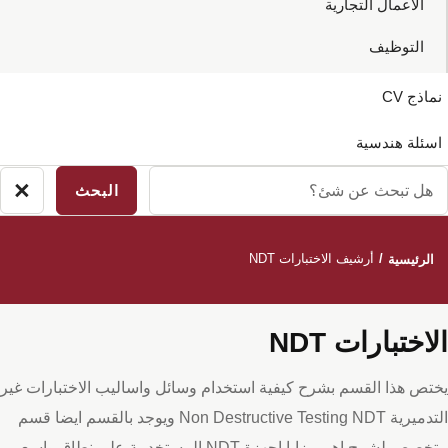
الاعمال التجارية
التوظيف
نماذج CV
اسئلة هندسية
ل
×
لاق
بحث
بحث
ن
/
أرشيف الاختبارات NDT
الرئيسية
ئ؟
الاختبارات NDT
يختص هذا القسم بشرح كيفية استخدام وسائل واساليب الاختبارات غير
التدميرية Non Destructive Testing NDT ويوجد بالقسم ايضا قسم
متخصص لشرح اهم مزايا اجهزة NDT المستخدمة علي نطاق واسع