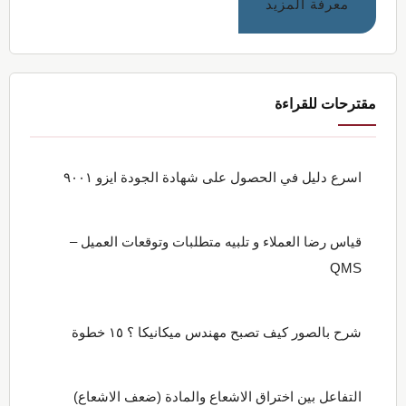
عنتحميل
معرفة المزيد
٦٠
نموذج
السيرة
الذاتية
مقترحات للقراءة
المجانية
بدون
علامات
اسرع دليل في الحصول على شهادة الجودة ايزو ٩٠٠١
مائية
قياس رضا العملاء و تلبيه متطلبات وتوقعات العميل –
QMS
شرح بالصور كيف تصبح مهندس ميكانيكا ؟ ١٥ خطوة
التفاعل بين اختراق الاشعاع والمادة (ضعف الاشعاع)