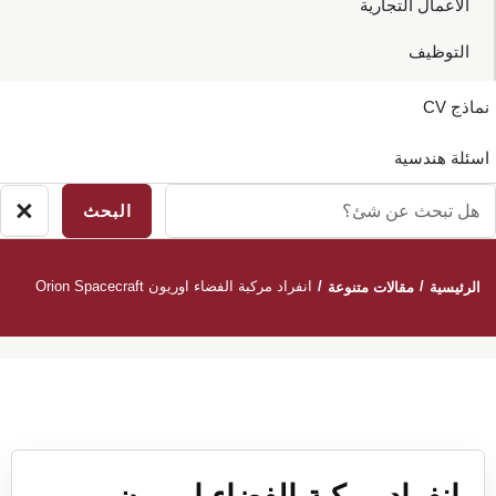
الاعمال التجارية
التوظيف
نماذج CV
اسئلة هندسية
ل
×
إغ
بحث
ال
ن
/
/
انفراد مركبة الفضاء اوريون Orion Spacecraft
الرئيسية
مقالات متنوعة
ئ؟