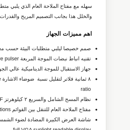
سهله مع مفتاح الملاحة العام الذي يلبي متط
والخلل هذا بجانب التصميم المريح والقدرات الرقمية بت
اهم مميزات الجهاز
صمم خصيصا ليلبي متطلبات البيئة حسب معايير 68 -1
تقنيه انباط نبضات الموجة المربعة PerfectSquare™ tunable square wave pulser
جهاز الاستقبال للموجة الديناميكية عالي الجودة l high dynamic range receiver
٨
ratio
نظام المسح الشامل والسريع ٢ كيلوهرتز PRF ك 2kHz PRF for rapid scanning
مفتاح الملاحة العام للتنقل بين القوائم Knob or navigation pad adjustment configurations
full VGA sunlight readable display