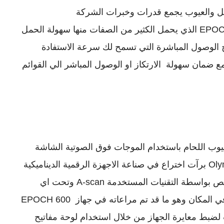
شف عن الخلل والعيوب يجمع قدرات وخبرات الشركة
الرائدة Olympus في صناعة جهازها EPOCH 600 الذي يحمل الكثير من الصفات منها سهولة الحمل
 الوصول المباشرة التي تسمح لك سرعة الاستفادة
 ضمان سهولة الارتكاز او الوصول المباشر الي القوائم
EPOCH  للكشف عن عيوب اللحام باستخدام الموجات فوق الصوتية الشاشة
VGA الغير مسبوقة والتي لدي شركة Olympus برآت اختراع في صناعة الاجهزة الرقمية الديناميكية
التي توفر الاستقرار الكامل في نوعيات الفحص بواسطة التقنيات المستخدمة A-scan وتحت اي
ظرف من ظروف حالات الاضاءة المتوفرة في المكان وهو ما قد تم مراعاته في جهاز EPOCH 600
 لضبط معايرة الجهاز من خلال استخدام لوحة مفاتيح