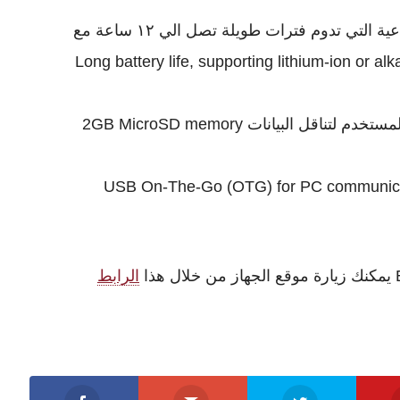
بطاريات اللوثيوم ايون الامنه للمنشآت الصناعية التي تدوم فترات طويلة تصل الي ١٢ ساعة مع
التغيير الي بطاريات AA العادية Long battery life, supporting lithium-ion or alkaline
كارت المومري ٢ جيجا بايت القابل للتغير والمستخدم لتناقل البيانات 2GB MicroSD memory
الرابط