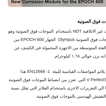
هذا الجهاز يعمل بتقنيات جديدة في الاختبارات غير الاتلافية NDT باستخدام الموجات فوق الصوتية وهو
من انتاج شركة رائدة في صناعة اجهزة الموجات فوق الصوتية Olympus الجهاز EPOCH 600 من
Ultrasonic fl وينتمي الي الفئة المتوسطة من الاجهزة المحمولة في الكشف عن
لي ١.٦٨ كيلوجرام.
وقد تم تصنيع هيكل جهاز EPOCH 600 لكي يلائم المواصفات القياسية للبيئة EN12668 -1 هذا
بالاضافة الي انه يحمل مميزات 400 V PerfectSquare التي تعزز من انضباط الموجات فوق الصوتية
tunab وبالاضافة ايضا الي التعزيزات الاخرى باستخدام الفلاتر التي تقلل نسبة
لتفتيش الهندسي بالموجات فوق الصوتية.