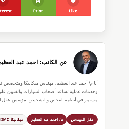
terest
Print
Like
عن الكاتب: احمد عبد العظيم
أنا م/ أحمد عبد العظيم، مهندس ميكانيكا ومتخصص ف
وخدمات عملية تساعد أصحاب السيارات والفنيين على 
مستمر في أنظمة الفحص والتشخيص. مؤسس عقل المهندس، Diag My Car، والمركز الدولي لفحص و
عقل المهندس
م/ احمد عبد العظيم
ميكانيكا DMC