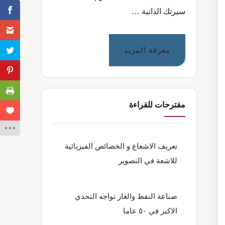
سيرتك الذاتية …
عنتحميل
معرفة المزيد
٦٠
نموذج
السيرة
الذاتية
مقترحات للقراءة
المجانية
بدون
علامات
تعريف الاشعاع و الخصائص الفيزيائية
مائية
للاشعة في التصوير
صناعة النفط والغاز تواجه التحدي
الاكبر في ٥٠ عاما