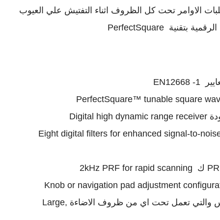
لبات الاوامر تحت كل الظروف اثناء التفتيش علي العيوب
قنية PerfectSquare
EN126
Digita
 ثمانية فلاتر لتقليل نسبة ضوضاء الاشارة Eight digital filters for enhanced signal-to-noise
شاشة العرض الكبيرة المضادة لضوء الشمس والتي تعمل تحت اي من ظروف الاضاءة Large,