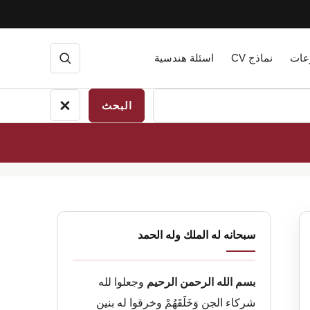
عات
نماذج CV
اسئلة هندسية
فتح
البحث
×
إغلاق
البحث
القائمة
سبحانه له الملك وله الحمد
الجانبية
الرئيسية
بسم الله الرحمن الرحيم
وجعلوا لله
شركاء الجن وَخَلَقَهُمْ وخرقوا له بنين