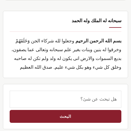
القائمة
سبحانه له الملك وله الحمد
الجانبية
الرئيسية
بسم الله الرحمن الرحيم
وجعلوا لله شركاء الجن وَخَلَقَهُمْ
وخرقوا له بنين وبنات بغير علم سبحانه وتعالى عما يصفون،
بديع السموات والارض انى يكون له ولد ولم تكن له صاحبه
وخلق كل شيء وهو بكل شيء عليم. صدق الله العظيم
هل
تبحث
عن
شئ؟