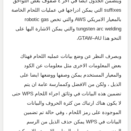
ويتضمن الجدول ايضا في اخر ٤ صفوف بعض اللواحق
suffixes التي يمكن ادراجها في عمليات اللحام الخاصة
بالمعيار الامريكي AWS والتي تخص robotic gas
tungsten arc welding والتي يمكن الاشارة اليها على
النحو هذا GTAW–AU،
وبصرف النظر عن وضع بيانات عمليه اللحام فهناك
بعض المعلومات الاخرى مثل معلومات عن الكود
والمعيار المستخدم يمكن وصفها ووضعها ايضا على
الذيل ، ولكن من الافضل وكممارسة عامة ان يتم
تضمين هذه البيانات في وثائق اجراء اللحام WPS حتى
لا يكون هناك ارتباك من كثرة الحروف والبيانات
الموجودة على رمز اللحام ، وفي حالة تم تضمين
البيانات في WPS يمكن حذف الذيل من الرسم