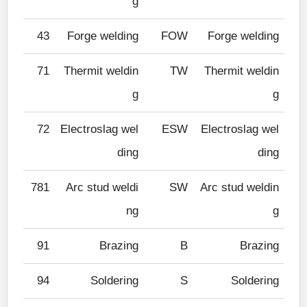
g
43
Forge welding
FOW
Forge welding
71
Thermit weldin
TW
Thermit weldin
g
g
72
Electroslag wel
ESW
Electroslag wel
ding
ding
781
Arc stud weldi
SW
Arc stud weldin
ng
g
91
Brazing
B
Brazing
94
Soldering
S
Soldering