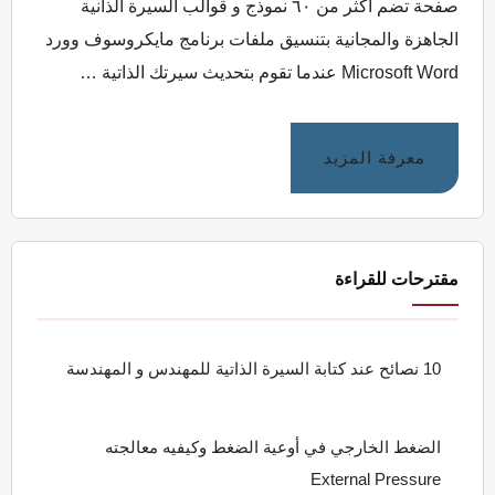
صفحة تضم اكثر من ٦٠ نموذج و قوالب السيرة الذانية
الجاهزة والمجانية بتنسيق ملفات برنامج مايكروسوف وورد
Microsoft Word عندما تقوم بتحديث سيرتك الذاتية …
عنتحميل
معرفة المزيد
٦٠
نموذج
السيرة
الذاتية
مقترحات للقراءة
المجانية
بدون
علامات
10 نصائح عند كتابة السيرة الذاتية للمهندس و المهندسة
مائية
الضغط الخارجي في أوعية الضغط وكيفيه معالجته
External Pressure