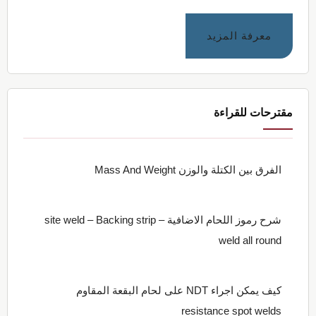
عنتحميل
معرفة المزيد
٦٠
نموذج
السيرة
الذاتية
مقترحات للقراءة
المجانية
بدون
علامات
الفرق بين الكتلة والوزن Mass And Weight
مائية
شرح رموز اللحام الاضافية site weld – Backing strip –
weld all round
كيف يمكن اجراء NDT على لحام البقعة المقاوم
resistance spot welds