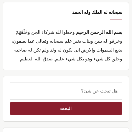
القائمة
سبحانه له الملك وله الحمد
الجانبية
الرئيسية
بسم الله الرحمن الرحيم
وجعلوا لله شركاء الجن وَخَلَقَهُمْ
وخرقوا له بنين وبنات بغير علم سبحانه وتعالى عما يصفون،
بديع السموات والارض انى يكون له ولد ولم تكن له صاحبه
وخلق كل شيء وهو بكل شيء عليم. صدق الله العظيم
هل
تبحث
عن
شئ؟