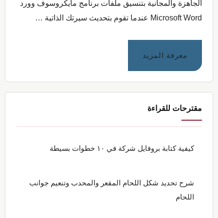
الجاهزة والمجانية بتنسيق ملفات برنامج مايكروسوف وورد
Microsoft Word عندما تقوم بتحديث سيرتك الذاتية …
عنتحميل
معرفة المزيد
٦٠
نموذج
السيرة
الذاتية
مقترحات للقراءة
المجانية
بدون
علامات
كيفية كتابة بروفايل شركة في ١٠ خطوات بسيطة
مائية
شرح تحديد شكل اللحام المقعر والمحدب وتنعيم جوانب
اللحام