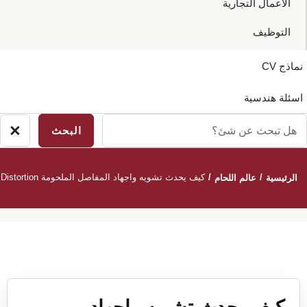
الاعمال التجارية
التوظيف
نماذج CV
اسئلة هندسية
ل
×
إغ
بحث
ال
ن
/
/
كيف يحدث تشويه واجهاد المفاصل الملحومة Weld Distortion
الرئيسية
عالم اللحام
ئ؟