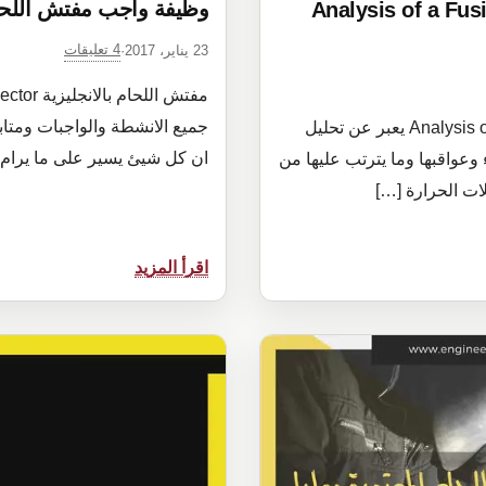
وظيفة واجب مفتش اللحام S OF WELDING INSPECTOR
اصل اللحام والعناصر الملحومة Analysis of a Fusion
4 تعليقات
23 يناير، 2017
·
جميع الانشطة والواجبات ومتاب
تحليل العناصر الملحومة بالانجليزية Analysis of a Fusion Weld يعبر عن تحليل
ان كل شيئ يسير على ما يرام ،
وعواقبها وما يترتب عليها من
ات الحرارة […]
:
اقرأ المزيد
وظيفة
واجب
مفتش
اللحام
DUTIES
OF