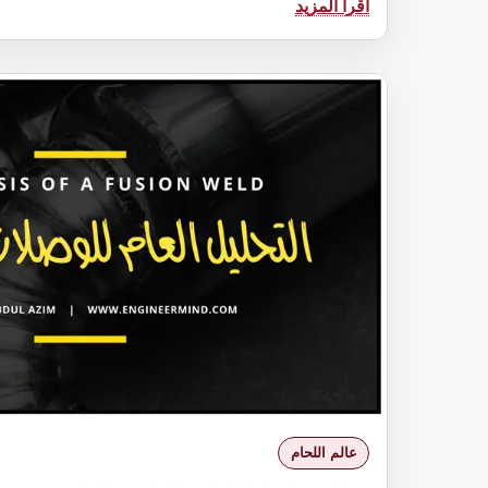
:
اقرأ المزيد
افضل
طريقة
في
اعداد
وتجهيز
وصلات
اللحام
joint
preparation
عالم اللحام