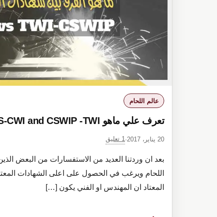
of
a
Fusion
Weld
عالم اللحام
تعرف علي ماهو AWS-CWI and CSWIP -TWI شهادات اللحام
1 تعليق
20 يناير، 2017
·
بعد ان وردتنا العديد من الاستفسارات من البعض الذي
اللحام ويرغب في الحصول على اعلى الشهادات المعتم
المعتاد ان المهندس او الفني يكون […]