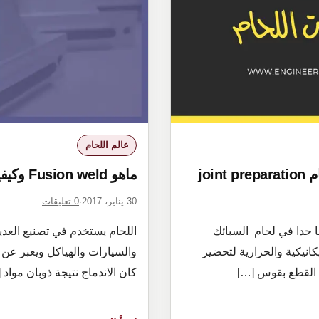
عالم اللحام
joi
ماهو Fusion weld وكيفية الحصول علي لحام جيد
0 تعليقات
30 يناير، 2017
·
ا جدا في لحام السبائك
اللحام يستخدم في تصنيع العديد
انيكية والحرارية لتحضير
والسيارات والهياكل ويعبر عن ا
 القطع بقوس […]
كان الاندماج نتيجة ذوبان مواد 