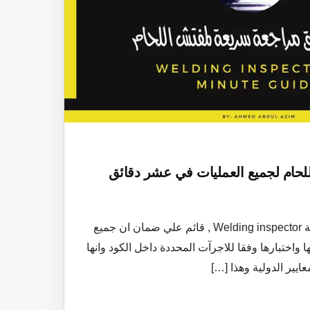
حام لجميع العمليات في عشر دقائق
آن دور مفتش اللحام بالانجليزية Welding inspector , قائم علي ضمان ان جميع
 واختبارها وفقا للاجرآت المحددة داخل الكود وانها
يير الدولية وهذا […]