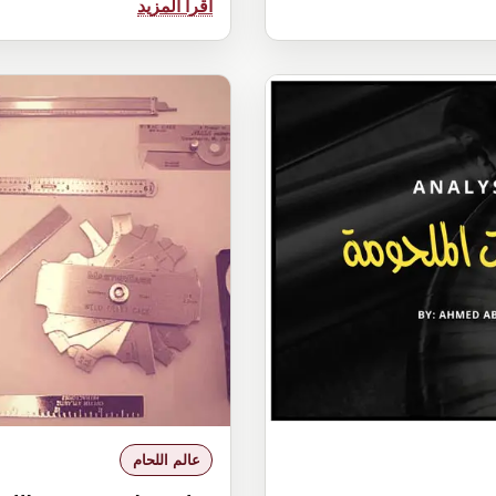
:
اقرأ المزيد
ماهو
Fusion
weld
وكيفية
الحصول
علي
لحام
جيد
عالم اللحام