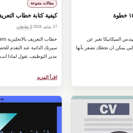
مقالات متنوعة
كيفية كتابة خطاب التعريف er letters
0 تعليقات
17 يوليو، 2016
·
ندس الميكانيكا تعبر عن
ي يمكن ان تجعلك تشعر بآنها
سيرتك الذاتية عند التقدم لل
مدير التوظيف. تقول لماذا ان
:
اقرأ المزيد
كيفية
كتابة
خطاب
التعريف
Cover
letters