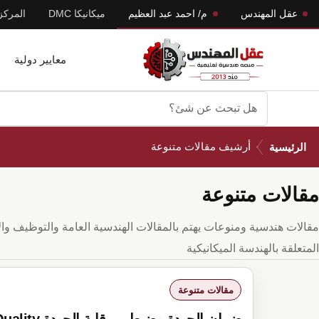
Skip
Skip
عقل المهندس
م/ احمد عبد العظيم
ميكانيكا DMC
المركز
to
to
primary
main
معايير دولية
navigation
content
عقل المهندس
شروحات في مجال الهندسة والتفتيش
هل
تبحث
/
أرشيف مقالات متنوعة
عن
الرئيسية
شئ؟
مقالات متنوعة
مقالات هندسية ومنوعات يهتم بالمقالات الهندسية العامة والتوظيف وا
المتعلقة بالهندسة الميكانيكية
مقالات متنوعة