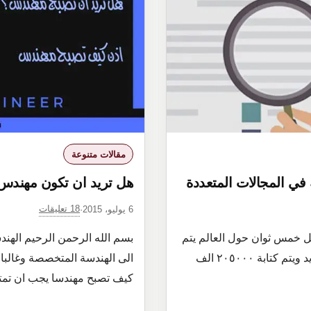
مقالات متنوعة
هل تريد ان تكون مهندس
18 تعليقات
6 يوليو، 2015
·
مه في ٦ ثواني او اقل فكل خمس ثوان حول العالم يتم
بسم الله الرحمن الرحيم الهند
بيع ٣٧٥ تشيز برجر من ماكدونالز و ياتي ٢١ مولود جديد ويتم كتابة ٢٠٥٠٠٠ الف
الى الهندسة المتخصصة وغالبا 
كيف تصبح مهندسا يجب ان تمت