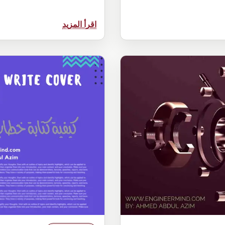
:
اقرأ المزيد
شرح
كيفية
اجابة
:
لماذا
تريد
العمل
لدينا
؟
او
في
شركتنا؟