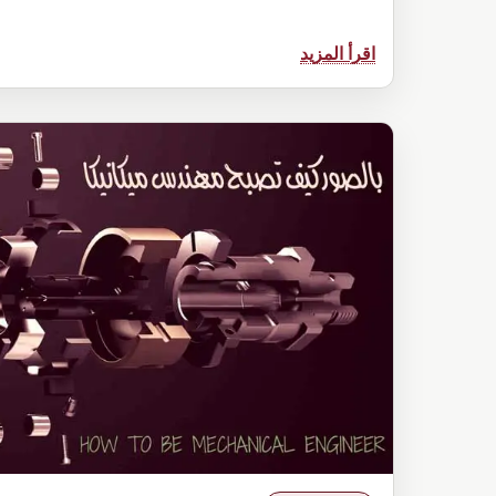
:
اقرأ المزيد
ضمان
الجودة
وضبط
–
رقابة
الجودة Quality
Assurance
Quality
Control