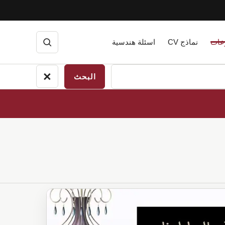
عات
نماذج CV
اسئلة هندسية
فتح
البحث
×
إغلاق
البحث