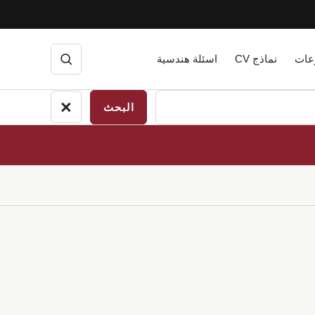
عات
نماذج CV
اسئلة هندسية
فتح
البحث
×
إغلاق
البحث