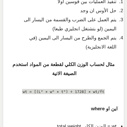
تنفيذ العمليات بين قوسين اولا
حل الأوس ان وجد
يتم العمل على الضرب والقسمة من اليسار الى
اليمين (لو بتشتغل انجليزي طبعا)
يتم الجمع والطرح من اليسار الى اليمين (في
اللغة الانجليزية)
مثال لحساب الوزن الكلي لقطعة من المواد استخدم
الصيغة الاتية
wt = [(L" × w" × t") ÷ 1728] × wt/ft
اين او where
wt = الوزن الكلي total weight