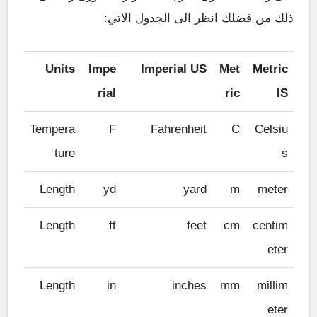
ذلك من فضلك انظر الى الجدول الاتي:
Units
Impe
Imperial US
Met
Metric
rial
ric
IS
Tempera
F
Fahrenheit
C
Celsiu
ture
s
Length
yd
yard
m
meter
Length
ft
feet
cm
centim
eter
Length
in
inches
mm
millim
eter