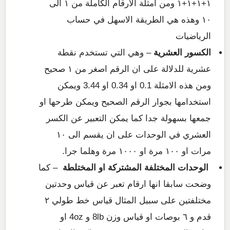
١+١+١+١ ومن امثلة الارقام الكاملة من ١ الى
١٠ وهذه هي الطريقة الاسهل في حساب
الرياضيات
الكسور العشرية
– وهي التي تستخدم نقطة
عشرية للدلالة على ان الرقم اصغر من ١ صحيح
ومن هذه الامثلة 0.1 او 0.34 او 3.44 ويمكن
استخدامها بجوار الرقم الصحيح ويمكن طرحها او
جمعها بسهولة جدا كما يمكن التعبير عن الكسر
العشري في الوحدات على ان يقسم الى ١٠
مرات او ١٠٠ مرة او ١٠٠٠ مرة وهلما جرا.
الوحدات المختلفة المشتركة او المختلطة
– كما
وضحت سابقا انها ارقام تعبر عن قياس وحدتين
مختلفتين على سبيل المثال قياس خط طولي ٢
قدم و ٦ بوصات او قياس وزن 8lb و 4oz او