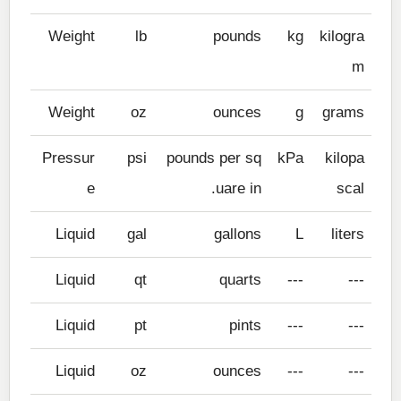
Weight
lb
pounds
kg
kilogra
m
Weight
oz
ounces
g
grams
Pressur
psi
pounds per sq
kPa
kilopa
e
uare in.
scal
Liquid
gal
gallons
L
liters
Liquid
qt
quarts
---
---
Liquid
pt
pints
---
---
Liquid
oz
ounces
---
---