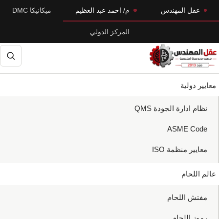
Skip
Skip
عقل المهندس
م/ احمد عبد العظيم
ميكانيكا DMC
to
to
المركز الدولي
primary
main
navigation
content
حث
معايير دولية
نظام ادارة الجودة QMS
ASME Code
معايير منظمة ISO
عالم اللحام
مفتش اللحام
رموز اللحام