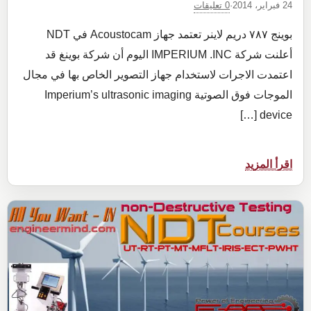
0 تعليقات
24 فبراير، 2014
·
بوينج ٧٨٧ دريم لاينر تعتمد جهاز Acoustocam في NDT
أعلنت شركة IMPERIUM .INC اليوم أن شركة بوينغ قد
اعتمدت الاجرات لاستخدام جهاز التصوير الخاص بها في مجال
الموجات فوق الصوتية Imperium’s ultrasonic imaging
device […]
:
اقرأ المزيد
بوينج
٧٨٧
دريم
لاينر
تعتمد
جهاز
Acoustocam