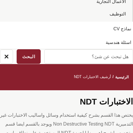
الاعمال التجارية
التوظيف
نماذج CV
اسئلة هندسية
ل
×
لاق
بحث
بحث
ن
/
أرشيف الاختبارات NDT
الرئيسية
ئ؟
الاختبارات NDT
يختص هذا القسم بشرح كيفية استخدام وسائل واساليب الاختبارات غير
التدميرية Non Destructive Testing NDT ويوجد بالقسم ايضا قسم
متخصص لشرح اهم مزايا اجهزة NDT المستخدمة علي نطاق واسع