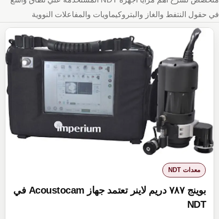
في حقول النتفط والغاز والبتروكيماويات والمفاعلات النووية
معدات NDT
بوينج ٧٨٧ دريم لاينر تعتمد جهاز Acoustocam في
NDT