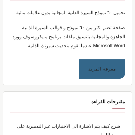
تحميل ٦٠ نموذج السيرة الذاتية المجانية بدون علامات مائية
صفحة تضم اكثر من ٦٠ نموذج و قوالب السيرة الذانية
الجاهزة والمجانية بتنسيق ملفات برنامج مايكروسوف وورد
Microsoft Word عندما تقوم بتحديث سيرتك الذاتية …
عنتحميل
معرفة المزيد
٦٠
نموذج
السيرة
الذاتية
مقترحات للقراءة
المجانية
بدون
علامات
شرح كيف يتم الاشارة الى الاختبارات غير التدميرية على
مائية
رموز اللحام