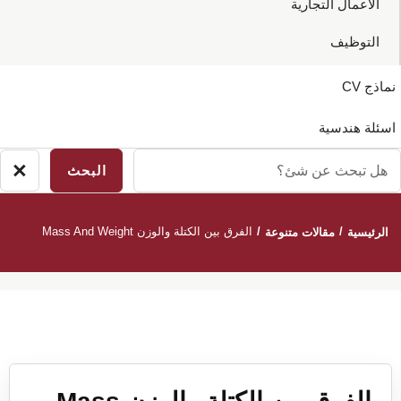
الاعمال التجارية
التوظيف
نماذج CV
اسئلة هندسية
ل
×
إغ
بحث
ال
ن
/
/
الفرق بين الكتلة والوزن Mass And Weight
الرئيسية
مقالات متنوعة
ئ؟