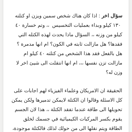
سؤال اخر
: اذا كان هناك شخص سمين ويزن او كتلته
١٣٠ كيلو وبداء بعمليات التخسيس ،، وتم خسارة ٤٠
كيلو من وزنه ،، السؤال ماذا يحدث لهذه الكتله التي
فقدها؟ هل مازالت ثابته في الكون؟ ام انها مدمرة ؟
هل بالفعل فقد هذا الشخص من كتلته ٤٠ كيلو ام
مازالت تزن نفسها ،،، ام انها انتقلت الى شيئ اخر لا
وزن له؟
الحقيقة ان الامريكان وعلماء الفيزياء لهم اجابات على
كل الاسئلة وقالوا ان الكتلة لايمكن تدميرها ولكن يمكن
تحويلها الى طاقة عندما تفقد الكتلة ،، هذا لان الجسم
يقوم بكسر المركبات الكيميائية في جسمك لخلق
الطاقة ويتم نقلها الى من حولك لذلك فالكتلة موجودة،