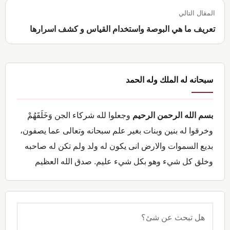
المقال التالي
تعريف ما هي البوصة واستخدام القياس و كشف اسرارها
القائمة
سبحانه له الملك وله الحمد
الجانبية
الرئيسية
بسم الله الرحمن الرحيم
وجعلوا لله شركاء الجن وَخَلَقَهُمْ
وخرقوا له بنين وبنات بغير علم سبحانه وتعالى عما يصفون،
بديع السموات والارض انى يكون له ولد ولم تكن له صاحبه
وخلق كل شيء وهو بكل شيء عليم. صدق الله العظيم
هل
تبحث