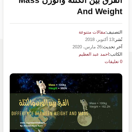
الفرق بين الكتلة والوزن Mass
And Weight
التصنيف:
مقالات متنوعة
نُشر:
13 أكتوبر، 2018
آخر تحديث:
26 مارس، 2020
الكاتب:
احمد عبد العظيم
0 تعليقات