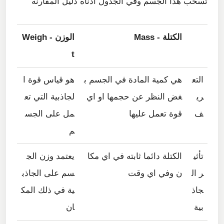
تسحب هذا الجسم وفي الجدول ادناه دليل المقارنه
الكتلة - Mass
الوزن - Weigh
t
التع
هي كمية المادة في الجسم ب
هو قياس قوة ا
ري
غض النظر عن حجمها او اي
لجاذبية التي تع
ف
قوة تعمل عليها
مل على الجس
م
تأثي
الكتلة دائما ثابته في اي مكا
يعتمد وزن الج
ر ال
ن وفي اي وقت
سم على الجاذب
جاذ
ية في ذلك المك
بية
ان